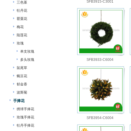
SFB3915-C3001
三色堇
牡丹花
罂粟花
梅花
陆莲花
玫瑰
单支玫瑰
多头玫瑰
SFB3933-C6004
鼠尾草
蜿豆花
郁金香
波斯菊
手捧花
绣球手捧花
玫瑰手捧花
SFB3954-C6004
牡丹手捧花