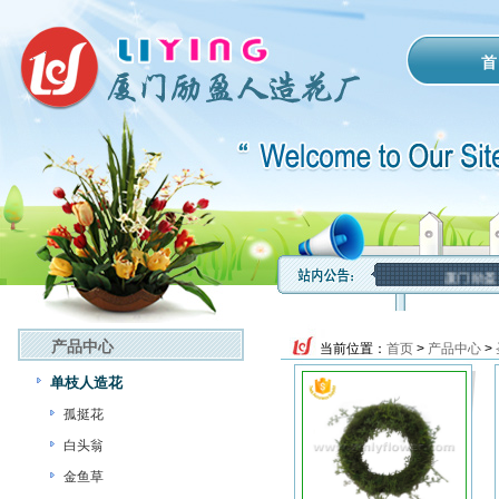
首
厦门励盈
产品中心
当前位置：
首页
>
产品中心
>
单枝人造花
孤挺花
白头翁
金鱼草