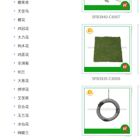
樱果类
天堂鸟
SFB3940-C6007
樱花
鸡冠花
大力花
狗木花
鸡蛋花
非洲菊
剑兰
SFB3935-C6006
大葱花
绣球花
艾里斯
百合花
玉兰花
水仙花
蝴蝶兰