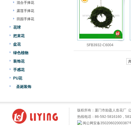
混合手捧花
露莲手捧花
田园手捧花
花球
把束花
盆花
SFB3932-C6004
绿色植物
装饰花
共
手感花
PU花
圣诞装饰
版权所有：厦门市励盈人造花厂 
热线电话：86-592-5816160，581
闽公网安备35020602000387