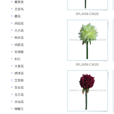
樱果类
天堂鸟
SFL3458-C8026
樱花
鸡冠花
大力花
狗木花
鸡蛋花
非洲菊
剑兰
SFL3458-C4020
大葱花
绣球花
艾里斯
百合花
玉兰花
水仙花
蝴蝶兰