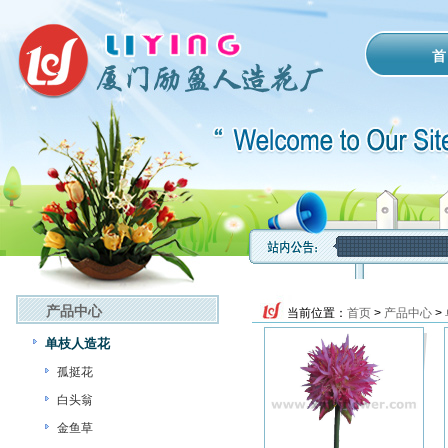
首
产品中心
当前位置：
首页
>
产品中心
>
单枝人造花
孤挺花
白头翁
金鱼草