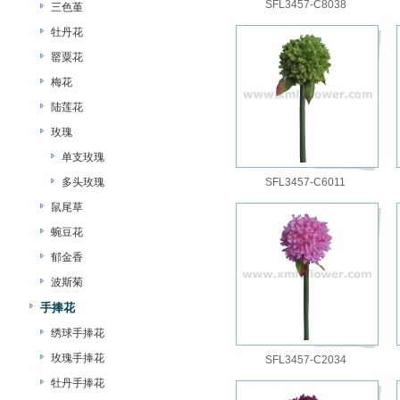
SFL3457-C8038
三色堇
牡丹花
罂粟花
梅花
陆莲花
玫瑰
单支玫瑰
多头玫瑰
SFL3457-C6011
鼠尾草
蜿豆花
郁金香
波斯菊
手捧花
绣球手捧花
玫瑰手捧花
SFL3457-C2034
牡丹手捧花