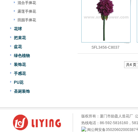
混合手捧花
露莲手捧花
田园手捧花
花球
把束花
盆花
SFL3456-C8037
绿色植物
装饰花
共4 页 
手感花
PU花
圣诞装饰
版权所有：厦门市励盈人造花厂 
热线电话：86-592-5816160，581
闽公网安备35020602000387