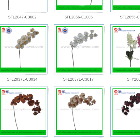
SFL2047-C3002
SFL2056-C1006
SFL2056-C
SFL2037L-C3034
SFL2037L-C3017
SFY20