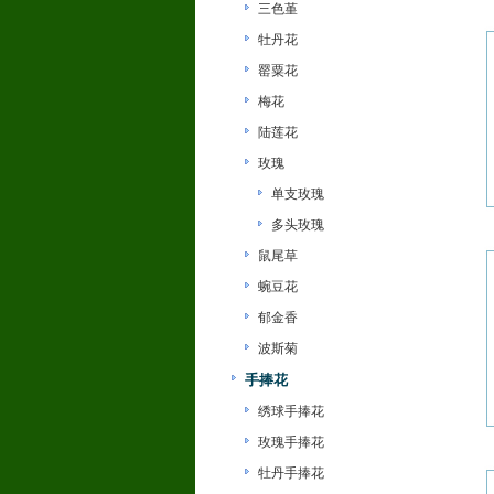
三色堇
牡丹花
罂粟花
梅花
陆莲花
玫瑰
单支玫瑰
多头玫瑰
鼠尾草
蜿豆花
郁金香
波斯菊
手捧花
绣球手捧花
玫瑰手捧花
牡丹手捧花