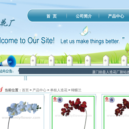
公司简介
产品中心
首 页
厦门励盈人造花厂新站改
当前位置：
首页
>
产品中心
>
单枝人造花
>
蝴蝶兰