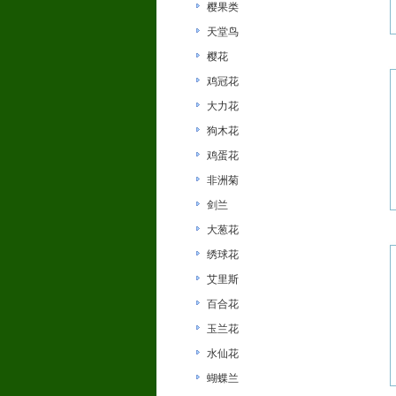
樱果类
天堂鸟
樱花
鸡冠花
大力花
狗木花
鸡蛋花
非洲菊
剑兰
大葱花
绣球花
艾里斯
百合花
玉兰花
水仙花
蝴蝶兰