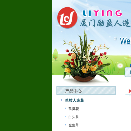
产品中心
单枝人造花
孤挺花
白头翁
金鱼草