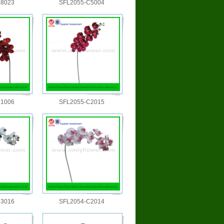
C8023
SFL2055-C5004
C1006
SFL2055-C2015
C3016
SFL2054-C2014