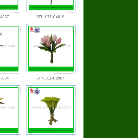
C4027
SFL1075-C4018
C3034
SFY3011-C2007