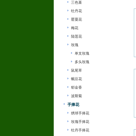
三色堇
牡丹花
罂粟花
梅花
陆莲花
玫瑰
单支玫瑰
多头玫瑰
鼠尾草
蜿豆花
郁金香
波斯菊
手捧花
绣球手捧花
玫瑰手捧花
牡丹手捧花