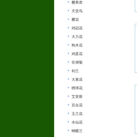
樱果类
天堂鸟
樱花
鸡冠花
大力花
狗木花
鸡蛋花
非洲菊
剑兰
大葱花
绣球花
艾里斯
百合花
玉兰花
水仙花
蝴蝶兰