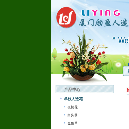
产品中心
单枝人造花
孤挺花
白头翁
金鱼草