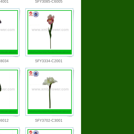
C4001
SFY3085-C6005
C8034
SFY3334-C2001
C6012
SFY3702-C3001