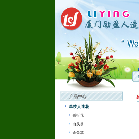
产品中心
单枝人造花
孤挺花
白头翁
金鱼草