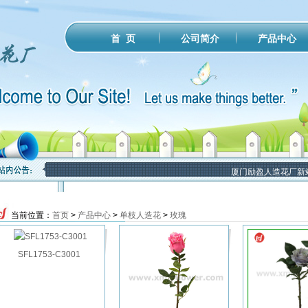
公司简介
产品中心
首 页
厦门励盈人造花厂新站
当前位置：
首页
>
产品中心
>
单枝人造花
>
玫瑰
SFL1753-C3001