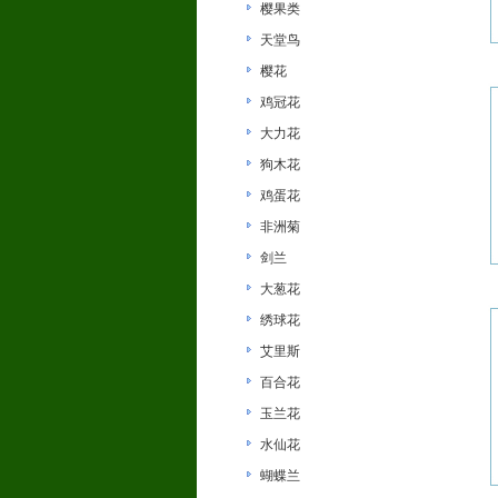
樱果类
天堂鸟
樱花
鸡冠花
大力花
狗木花
鸡蛋花
非洲菊
剑兰
大葱花
绣球花
艾里斯
百合花
玉兰花
水仙花
蝴蝶兰