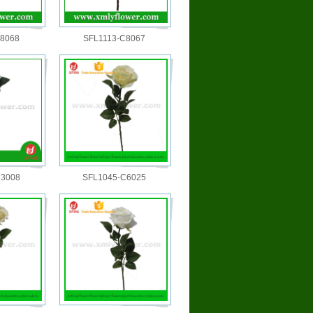
C8068
SFL1113-C8067
C3008
SFL1045-C6025