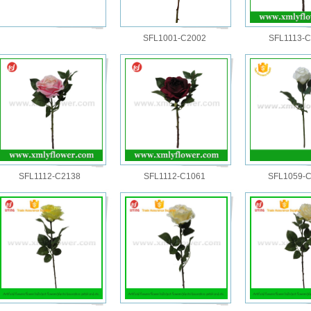
SFL1001-C2002
SFL1113-
SFL1112-C2138
SFL1112-C1061
SFL1059-