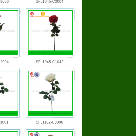
C3006
SFL1045-C3004
C2004
SFL1045-C1042
C3001
SFL1102-C3006