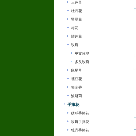
三色堇
牡丹花
罂粟花
梅花
陆莲花
玫瑰
单支玫瑰
多头玫瑰
鼠尾草
蜿豆花
郁金香
波斯菊
手捧花
绣球手捧花
玫瑰手捧花
牡丹手捧花