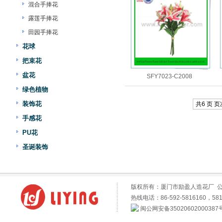
混合手捧花
露莲手捧花
田园手捧花
花球
把束花
盆花
SFY7023-C2008
绿色植物
装饰花
共6 页 页次
手感花
PU花
圣诞装饰
版权所有：厦门市励盈人造花厂 
热线电话：86-592-5816160，581
闽公网安备35020602000387