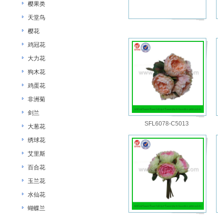
樱果类
天堂鸟
樱花
鸡冠花
大力花
狗木花
鸡蛋花
非洲菊
剑兰
SFL6078-C5013
大葱花
绣球花
艾里斯
百合花
玉兰花
水仙花
蝴蝶兰