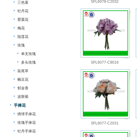
SFL6078-C2032
三色堇
牡丹花
罂粟花
梅花
陆莲花
玫瑰
单支玫瑰
多头玫瑰
SFL6077-C8016
鼠尾草
蜿豆花
郁金香
波斯菊
手捧花
绣球手捧花
玫瑰手捧花
SFL6077-C2031
牡丹手捧花