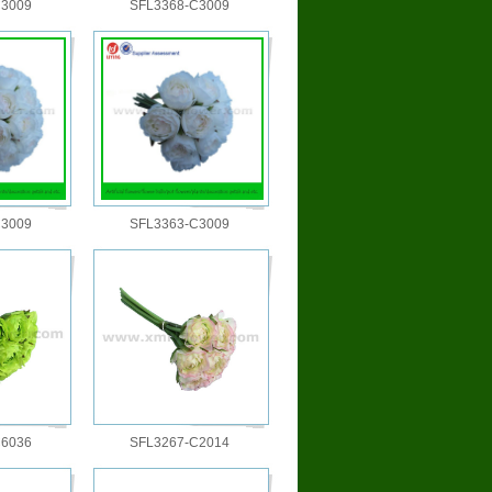
C3009
SFL3368-C3009
C3009
SFL3363-C3009
C6036
SFL3267-C2014