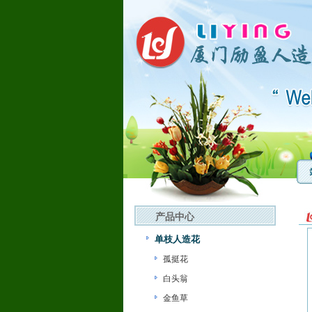
产品中心
单枝人造花
孤挺花
白头翁
金鱼草