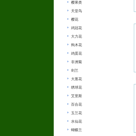
樱果类
天堂鸟
樱花
鸡冠花
大力花
狗木花
鸡蛋花
非洲菊
剑兰
大葱花
绣球花
艾里斯
百合花
玉兰花
水仙花
蝴蝶兰