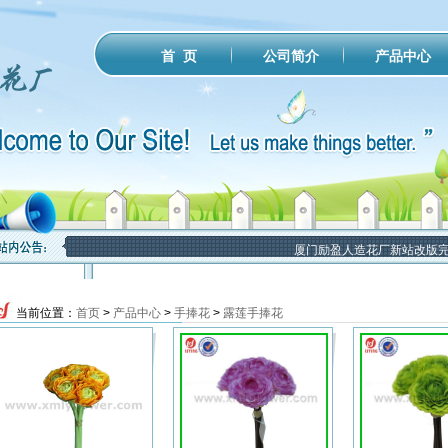
公司简介
产品中心
首 页
厦门励盈人造花厂新站改版完成
当前位置：
首页
>
产品中心
>
手捧花
>
露莲手捧花