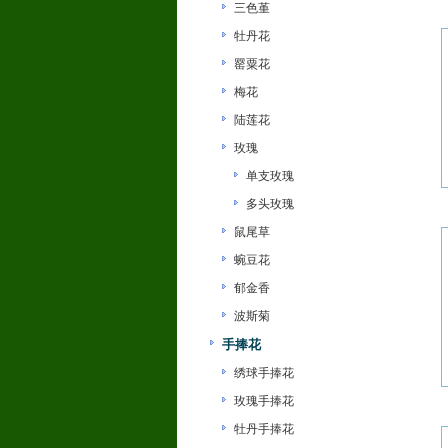
三色堇
牡丹花
罂粟花
梅花
陆莲花
玫瑰
单支玫瑰
多头玫瑰
鼠尾草
蜿豆花
郁金香
波斯菊
手捧花
绣球手捧花
玫瑰手捧花
牡丹手捧花