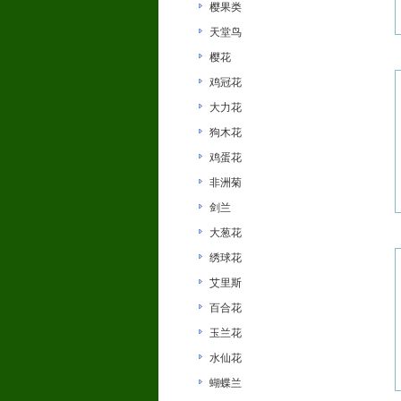
樱果类
天堂鸟
樱花
鸡冠花
大力花
狗木花
鸡蛋花
非洲菊
剑兰
大葱花
绣球花
艾里斯
百合花
玉兰花
水仙花
蝴蝶兰