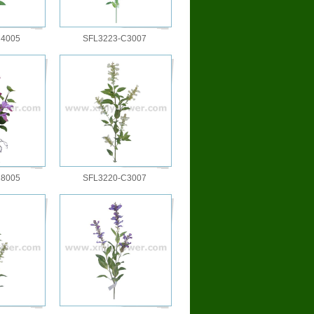
C4005
SFL3223-C3007
C8005
SFL3220-C3007