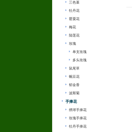
三色堇
牡丹花
罂粟花
梅花
陆莲花
玫瑰
单支玫瑰
多头玫瑰
鼠尾草
蜿豆花
郁金香
波斯菊
手捧花
绣球手捧花
玫瑰手捧花
牡丹手捧花