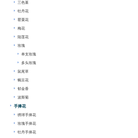
三色堇
牡丹花
罂粟花
梅花
陆莲花
玫瑰
单支玫瑰
多头玫瑰
鼠尾草
蜿豆花
郁金香
波斯菊
手捧花
绣球手捧花
玫瑰手捧花
牡丹手捧花