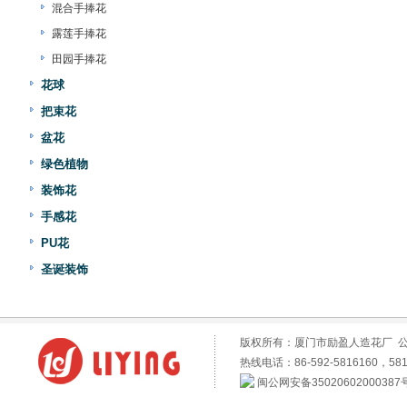
混合手捧花
露莲手捧花
田园手捧花
花球
把束花
盆花
绿色植物
装饰花
手感花
PU花
圣诞装饰
版权所有：厦门市励盈人造花厂 
热线电话：86-592-5816160，581
闽公网安备35020602000387