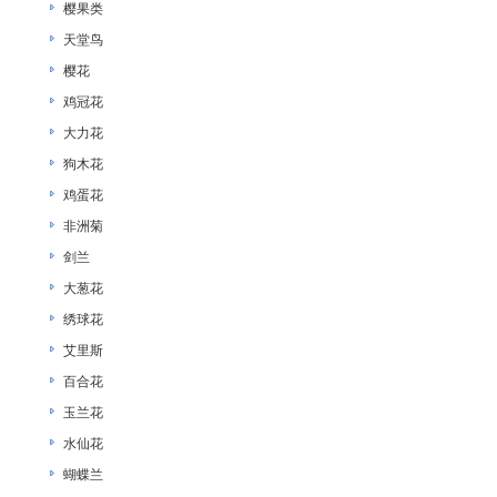
樱果类
天堂鸟
樱花
鸡冠花
大力花
狗木花
鸡蛋花
非洲菊
剑兰
大葱花
绣球花
艾里斯
百合花
玉兰花
水仙花
蝴蝶兰