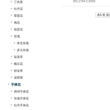
SFL1794-C2056
三色堇
牡丹花
共5 页 页次
罂粟花
梅花
陆莲花
玫瑰
单支玫瑰
多头玫瑰
鼠尾草
蜿豆花
郁金香
波斯菊
手捧花
绣球手捧花
玫瑰手捧花
牡丹手捧花