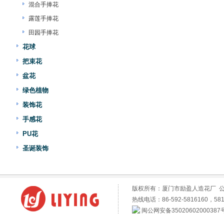
混合手捧花
露莲手捧花
田园手捧花
花球
把束花
盆花
绿色植物
装饰花
手感花
PU花
圣诞装饰
版权所有：厦门市励盈人造花厂 
热线电话：86-592-5816160，581
闽公网安备35020602000387