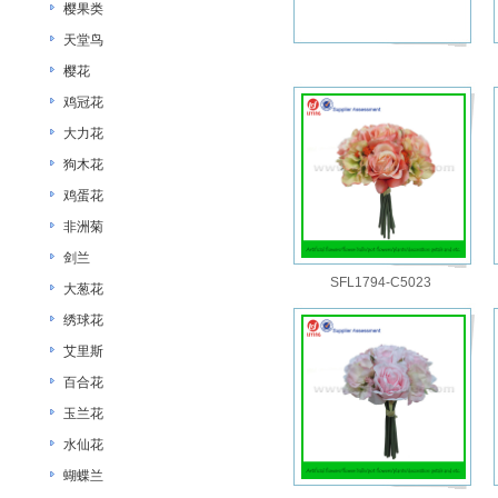
樱果类
天堂鸟
樱花
鸡冠花
大力花
狗木花
鸡蛋花
非洲菊
剑兰
SFL1794-C5023
大葱花
绣球花
艾里斯
百合花
玉兰花
水仙花
蝴蝶兰