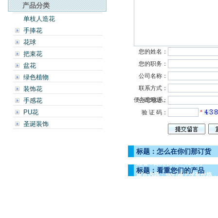
产品分类
单枝人造花
手捧花
花球
您的姓名：
把束花
您的职务：
盆花
公司名称：
绿色植物
联系方式：
装饰花
便与您联系。
手感花
公司地址：
PU花
验 证 码：
*
圣诞装饰
标题：怎么在你们那订货
姓名：陈亮
[2014-01-15]
标题：看重您们的产品
留言内容：你们网上没有价格
姓名：张园娇
[2012-12-08]
留言内容：剑兰是否有现货？