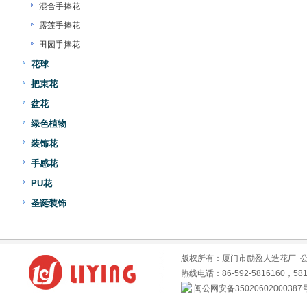
混合手捧花
露莲手捧花
田园手捧花
花球
把束花
盆花
绿色植物
装饰花
手感花
PU花
圣诞装饰
版权所有：厦门市励盈人造花厂 
热线电话：86-592-5816160，581
闽公网安备35020602000387