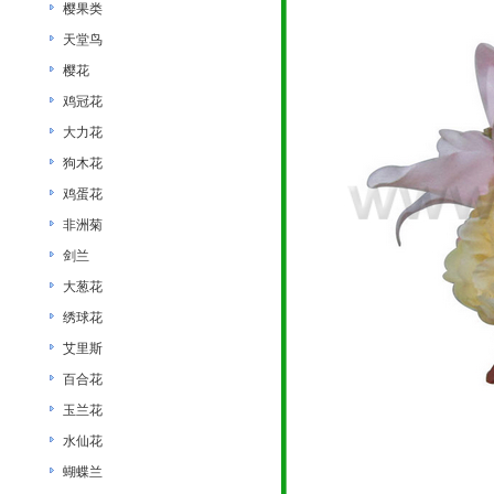
樱果类
天堂鸟
樱花
鸡冠花
大力花
狗木花
鸡蛋花
非洲菊
剑兰
大葱花
绣球花
艾里斯
百合花
玉兰花
水仙花
蝴蝶兰