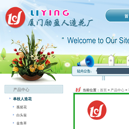
首
产品中心
当前位置：
首页
>
产品中心
>
单枝人造花
孤挺花
白头翁
金鱼草