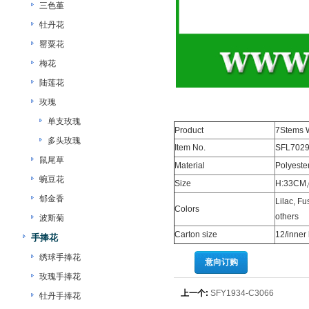
三色堇
牡丹花
罂粟花
梅花
陆莲花
玫瑰
单支玫瑰
Product
7Stems W
多头玫瑰
Item No.
SFL7029
鼠尾草
Material
Polyester
蜿豆花
Size
H:33CM,
郁金香
Lilac, F
Colors
others
波斯菊
Carton size
12/inner
手捧花
绣球手捧花
意向订购
玫瑰手捧花
上一个:
SFY1934-C3066
牡丹手捧花