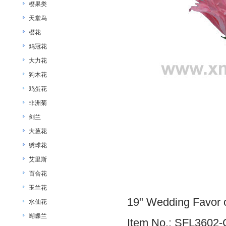
樱果类
天堂鸟
樱花
鸡冠花
大力花
狗木花
鸡蛋花
非洲菊
剑兰
大葱花
绣球花
艾里斯
百合花
玉兰花
19" Wedding Favor o
水仙花
蝴蝶兰
Item No.: SFL3602