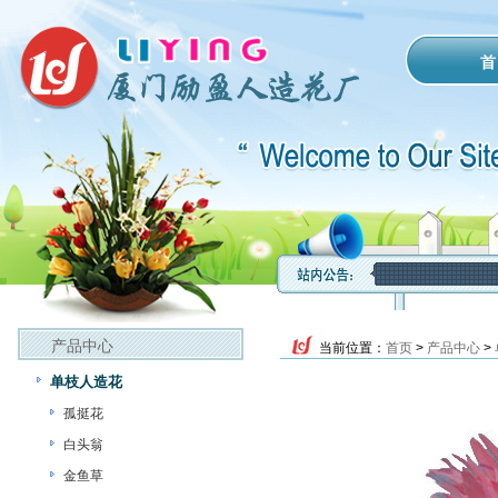
首
产品中心
当前位置：
首页
>
产品中心
>
单枝人造花
孤挺花
白头翁
金鱼草