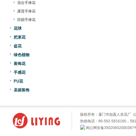
混合手捧花
露莲手捧花
田园手捧花
花球
把束花
盆花
绿色植物
装饰花
手感花
PU花
圣诞装饰
版权所有：厦门市励盈人造花厂 
热线电话：86-592-5816160，581
闽公网安备35020602000387