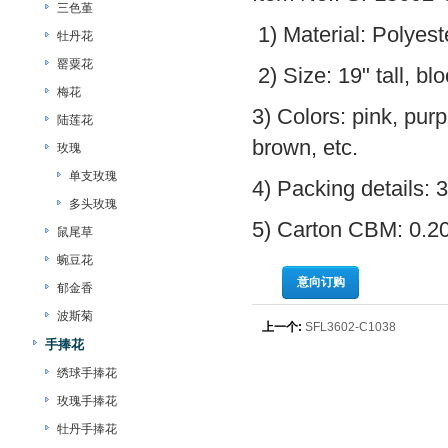
三色堇
1) Material: Polyeste
牡丹花
罂粟花
2) Size: 19" tall, b
梅花
3) Colors: pink, purp
陆莲花
brown, etc.
玫瑰
单支玫瑰
4) Packing details: 
多头玫瑰
5) Carton CBM: 0.2
鼠尾草
蜿豆花
意向订购
郁金香
波斯菊
上一个:
SFL3602-C1038
手捧花
绣球手捧花
玫瑰手捧花
牡丹手捧花