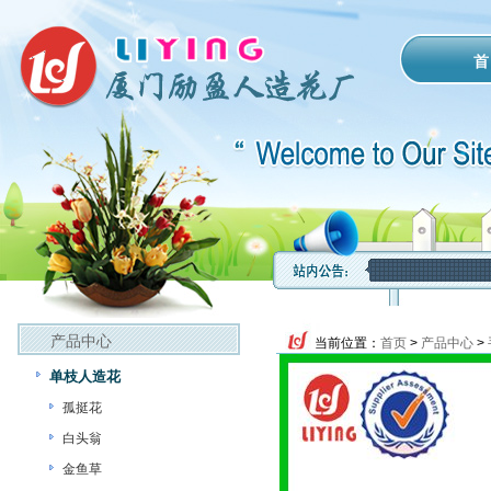
首
产品中心
当前位置：
首页
>
产品中心
>
单枝人造花
孤挺花
白头翁
金鱼草