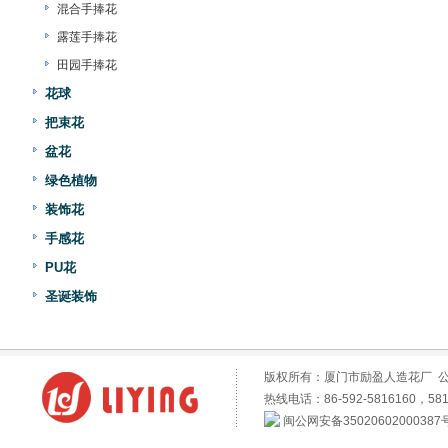
混合手捧花
露莲手捧花
田园手捧花
花球
把束花
盆花
绿色植物
装饰花
手感花
PU花
圣诞装饰
版权所有：厦门市励盈人造花厂 
热线电话：86-592-5816160，581
闽公网安备35020602000387