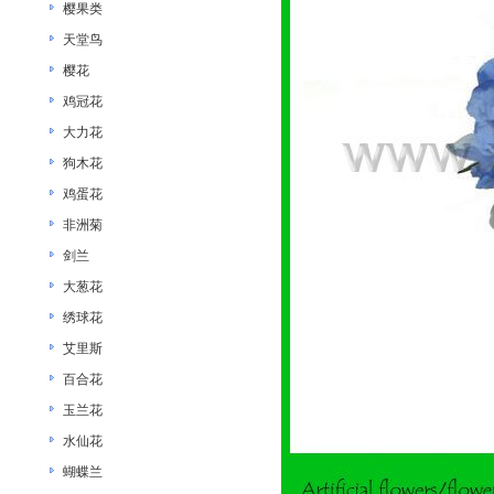
樱果类
天堂鸟
樱花
鸡冠花
大力花
狗木花
鸡蛋花
非洲菊
剑兰
大葱花
绣球花
艾里斯
百合花
玉兰花
水仙花
蝴蝶兰