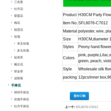
三色堇
牡丹花
Product
H30CM Party Flow
罂粟花
Item No.
SFL6076-C7012
梅花
陆莲花
Material
polyester, wire, pla
玫瑰
Size
H30CM,diameter 
单支玫瑰
Styles
Peony hand flowe
多头玫瑰
pink, purple,Lilac,
鼠尾草
Colors
green, peach, viole
蜿豆花
Style
Wholesale silk flo
郁金香
packing
12pcs/inner box,9
波斯菊
手捧花
绣球手捧花
意向订购
玫瑰手捧花
牡丹手捧花
上一个:
SFL6076-C5012