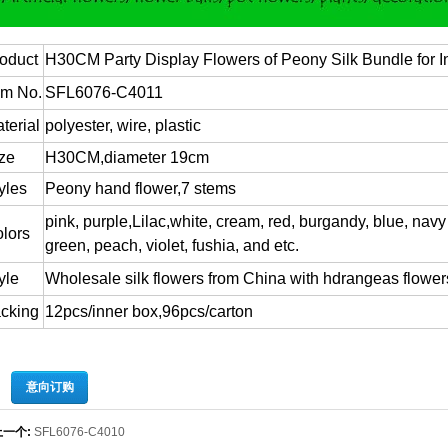
oduct
H30CM Party Display Flowers of Peony Silk Bundle for I
em No.
SFL6076-C4011
terial
polyester, wire, plastic
ze
H30CM,diameter 19cm
yles
Peony hand flower,7 stems
pink, purple,Lilac,white, cream, red, burgandy, blue, navy
lors
green, peach, violet, fushia, and etc.
yle
Wholesale silk flowers from China with hdrangeas flower
cking
12pcs/inner box,96pcs/carton
意向订购
上一个:
SFL6076-C4010