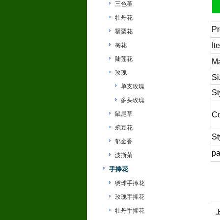
三色堇
牡丹花
Pr
罂粟花
It
梅花
陆莲花
Ma
玫瑰
Si
单支玫瑰
St
多头玫瑰
鼠尾草
Co
蜿豆花
St
郁金香
pa
波斯菊
手捧花
绣球手捧花
玫瑰手捧花
牡丹手捧花