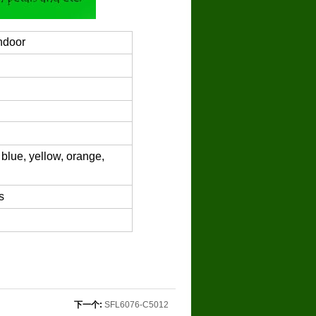
ndoor
 blue, yellow, orange,
s
下一个:
SFL6076-C5012