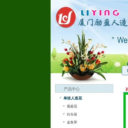
产品中心
单枝人造花
孤挺花
白头翁
金鱼草