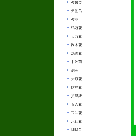
樱果类
天堂鸟
樱花
鸡冠花
大力花
狗木花
鸡蛋花
非洲菊
剑兰
大葱花
绣球花
艾里斯
百合花
玉兰花
水仙花
蝴蝶兰