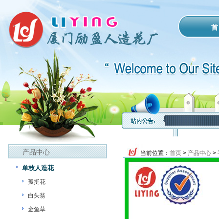
首
产品中心
当前位置：
首页
>
产品中心
>
单枝人造花
孤挺花
白头翁
金鱼草