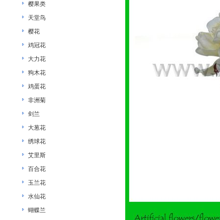
樱果类
天堂鸟
樱花
鸡冠花
大力花
狗木花
鸡蛋花
非洲菊
剑兰
大葱花
绣球花
艾里斯
百合花
玉兰花
水仙花
蝴蝶兰