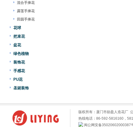
混合手捧花
露莲手捧花
田园手捧花
花球
把束花
盆花
绿色植物
装饰花
手感花
PU花
圣诞装饰
版权所有：厦门市励盈人造花厂 
热线电话：86-592-5816160，581
闽公网安备35020602000387