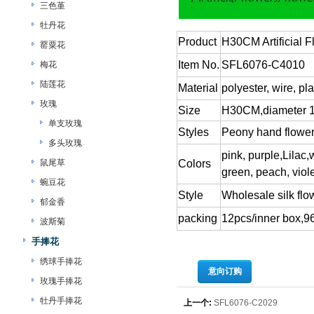
三色堇
牡丹花
Product
H30CM Artificial F
罂粟花
Item No.
SFL6076-C4010
梅花
陆莲花
Material
polyester, wire, pla
玫瑰
Size
H30CM,diameter 
单支玫瑰
Styles
Peony hand flowe
多头玫瑰
pink, purple,Lilac,
鼠尾草
Colors
green, peach, viole
蜿豆花
Style
Wholesale silk flo
郁金香
packing
12pcs/inner box,9
波斯菊
手捧花
绣球手捧花
意向订购
玫瑰手捧花
牡丹手捧花
上一个:
SFL6076-C2029