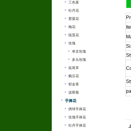
三色堇
牡丹花
Pr
罂粟花
It
梅花
陆莲花
Ma
玫瑰
Si
单支玫瑰
St
多头玫瑰
鼠尾草
Co
蜿豆花
St
郁金香
pa
波斯菊
手捧花
绣球手捧花
玫瑰手捧花
牡丹手捧花