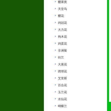
樱果类
天堂鸟
樱花
鸡冠花
大力花
狗木花
鸡蛋花
非洲菊
剑兰
大葱花
绣球花
艾里斯
百合花
玉兰花
水仙花
蝴蝶兰