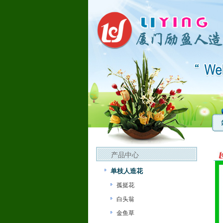
产品中心
单枝人造花
孤挺花
白头翁
金鱼草