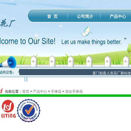
公司简介
产品中心
首 页
厦门励盈人造花厂新站改版
当前位置：
首页
>
产品中心
>
手捧花
>
混合手捧花