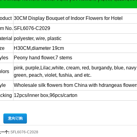
oduct
30CM Display Bouquet of Indoor Flowers for Hotel
em No.
SFL6076-C2029
terial
polyester, wire, plastic
ze
H30CM,diameter 19cm
yles
Peony hand flower,7 stems
pink, purple,Lilac,white, cream, red, burgandy, blue, navy
lors
green, peach, violet, fushia, and etc.
yle
Wholesale silk flowers from China with hdrangeas flower
cking
12pcs/inner box,96pcs/carton
意向订购
上一个:
SFL6076-C2028