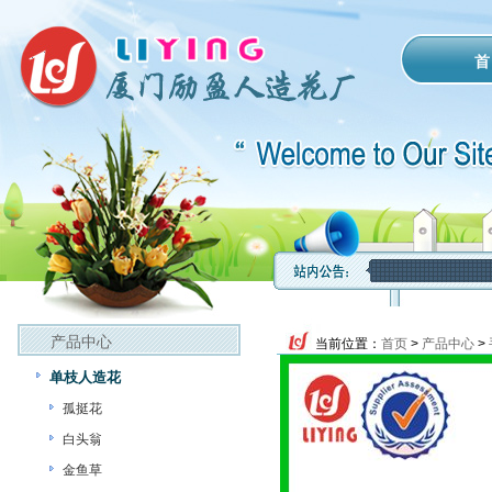
首
产品中心
当前位置：
首页
>
产品中心
>
单枝人造花
孤挺花
白头翁
金鱼草