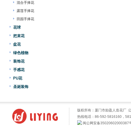
混合手捧花
露莲手捧花
田园手捧花
花球
把束花
盆花
绿色植物
装饰花
手感花
PU花
圣诞装饰
版权所有：厦门市励盈人造花厂 
热线电话：86-592-5816160，581
闽公网安备35020602000387