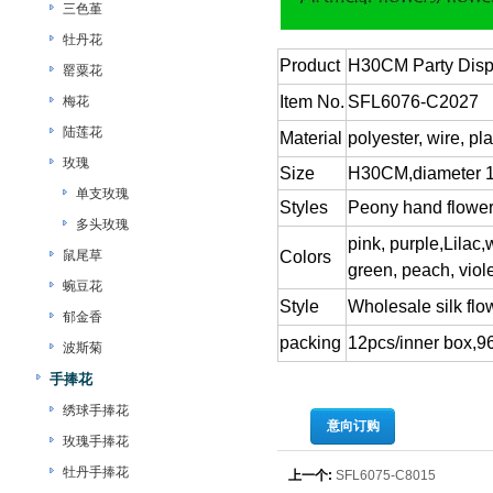
三色堇
牡丹花
Product
H30CM Party Disp
罂粟花
Item No.
SFL6076-C2027
梅花
陆莲花
Material
polyester, wire, pla
玫瑰
Size
H30CM,diameter 
单支玫瑰
Styles
Peony hand flowe
多头玫瑰
pink, purple,Lilac,
鼠尾草
Colors
green, peach, viole
蜿豆花
Style
Wholesale silk flo
郁金香
packing
12pcs/inner box,9
波斯菊
手捧花
绣球手捧花
意向订购
玫瑰手捧花
牡丹手捧花
上一个:
SFL6075-C8015