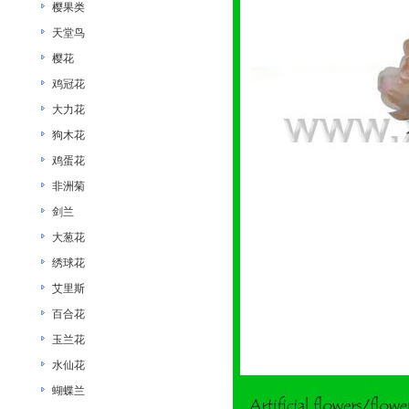
樱果类
天堂鸟
樱花
鸡冠花
大力花
狗木花
鸡蛋花
非洲菊
剑兰
大葱花
绣球花
艾里斯
百合花
玉兰花
水仙花
蝴蝶兰